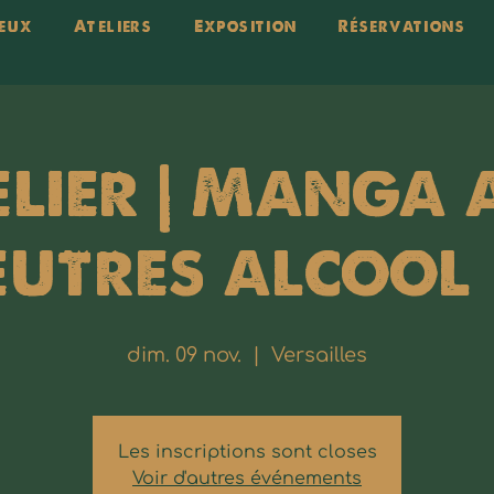
eux
Ateliers
Exposition
Réservations
elier | Manga 
eutres alcool 
dim. 09 nov.
  |  
Versailles
Les inscriptions sont closes
Voir d'autres événements