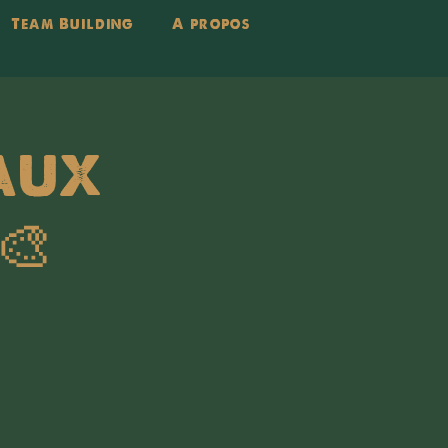
Team Building
A propos
aux
🎨