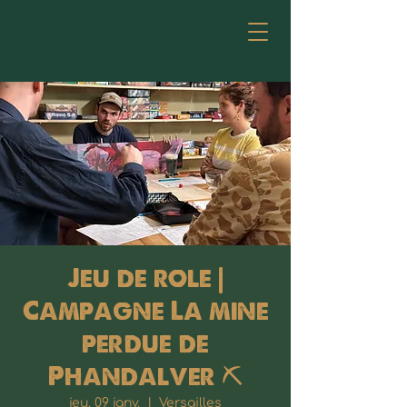
Jeu de role |
Campagne La mine
perdue de
Phandalver ⛏️
jeu. 09 janv.
  |  
Versailles