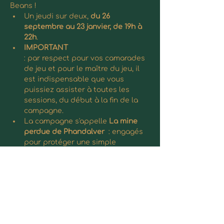
Beans !
Un jeudi sur deux,
 du 26 
septembre au 23 janvier, de 19h à 
22h
.
IMPORTANT 
: par respect pour vos camarades 
de jeu et pour le maître du jeu, il 
est indispensable que vous 
puissiez assister à toutes les 
sessions, du début à la fin de la 
campagne.
La campagne s'appelle 
La mine 
perdue de Phandalver 
 : engagés 
pour protéger une simple 
caravane, nos aventuriers vont 
être amenés à découvrir un secret 
depuis longtemps perdu et 
s'assurer que le pouvoir qu'il 
cache ne tombe pas entre de 
mauvaises mains.
Niveau 1-5 : cette campagne est 