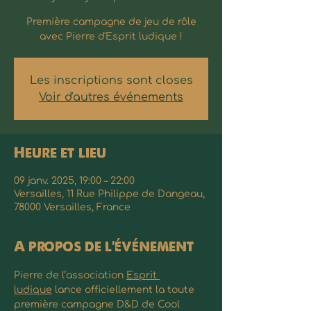
Première campagne de jeu de rôle
avec Pierre d'Esprit ludique !
Les inscriptions sont closes
Voir d'autres événements
Heure et lieu
09 janv. 2025, 19:00 – 22:00
Versailles, 11 Rue Philippe de Dangeau,
78000 Versailles, France
A propos de l'événement
Pierre de l’association 
Esprit 
ludique
 lance officiellement la toute 
première campagne D&D de Cool 