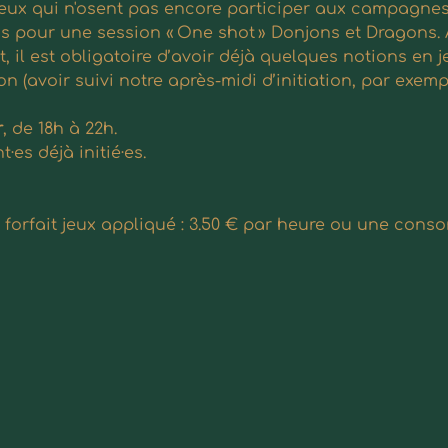
ceux qui n'osent pas encore participer aux campagnes (o
 pour une session « One shot » Donjons et Dragons. 
il est obligatoire d’avoir déjà quelques notions en j
on (avoir suivi notre après-midi d’initiation, par exempl
r
, de 18h à 22h.
es déjà initié·es.
e, forfait jeux appliqué : 3.50 € par heure ou une con