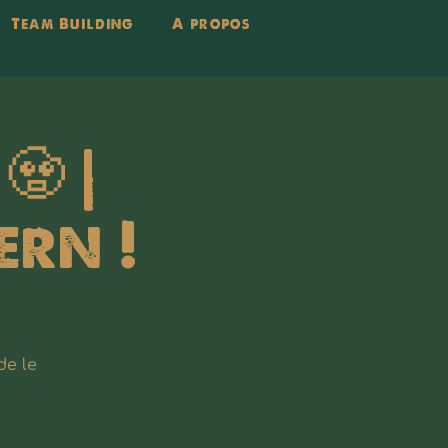
Team Building
A propos
🧟 |
ern !
de le