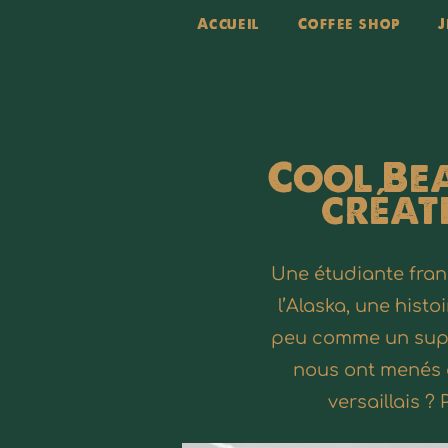
Accueil
Coffee shop
J
Cool Bea
créat
Une étudiante fran
l’Alaska, une histo
peu comme un super 
nous ont menés d
versaillais 