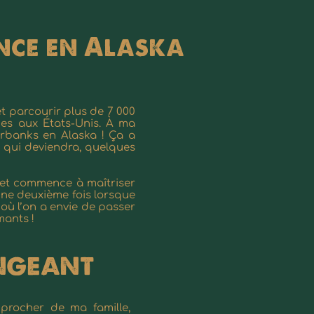
ence en Alaska
et parcourir plus de 7 000
es aux États-Unis. À ma
irbanks en Alaska ! Ça a
i qui deviendra, quelques
 et commence à maîtriser
une deuxième fois lorsque
 où l’on a envie de passer
mants !
engeant
procher de ma famille,