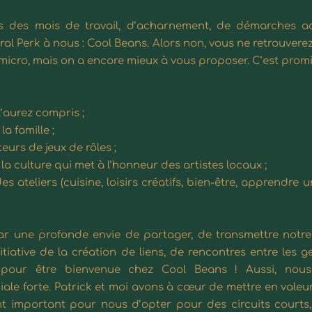
 des mois de travail, d’acharnement, de démarches adm
tral Perk à nous : Cool Beans. Alors non, vous ne retrouvere
icro, mais on a encore mieux à vous proposer. C’est promi
l’aurez compris ;
a famille ;
teurs de
jeux de rôles
;
 à la culture qui met à l’honneur des
artistes locaux
;
 des
ateliers
(cuisine, loisirs créatifs, bien-être, apprendr
 une profonde envie de partager, de transmettre notre 
nitiative de la création de liens, de rencontres entre les g
 pour être bienvenue chez Cool Beans ! Aussi, nous
ale forte. Patrick et moi avons à cœur de mettre en valeur
ent important pour nous d’opter pour des circuits courts,