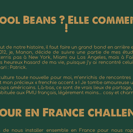
 Cool Beans ? Elle comm
!
 de notre histoire, il faut faire un grand bond en arrière 
2, je, Manon, décide de suivre une partie de mes étud
tterris pas à New York, Miami ou Los Angeles, mais à Fa
s heureux hasard de ma vie, puisque j’y ai rencontré celu
i : Patrick.
ulture toute nouvelle pour moi, m’enrichis de rencontres
nt mon précieux « frenchie accent » ! Je tombe amoureuse 
hops américains. Là-bas, ce sont de vrais lieux de partage,
habituée aux PMU français, légèrement moins… cosy et char
our en France chall
s de nous installer ensemble en France pour nous rap